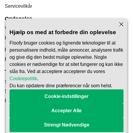
Servicevilkår
Opdagelse
Vores Blog
Hjælp os med at forbedre din oplevelse
Hjælpecenter
Floofy bruger cookies og lignende teknologier til at
Find en Kæledyrspasser
personalisere indhold, måle annoncer, analysere trafik
og give dig den bedst mulige oplevelse. Nogle
Bliv Pet Carer
cookies er nødvendige for at sitet fungerer og kan ikke
slås fra. Ved at acceptere accepterer du vores
Tillid & Sikkerhed
Cookiepolitik
.
Sikkerhed
Du kan opdatere dine præferencer når som helst.
Sådan fungerer det
Cookie-indstillinger
Reservationsbeskyttelse
Accepter Alle
Strengt Nødvendige