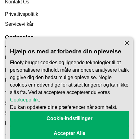
Kontakt Os
Privatlivspolitik
Servicevilkår
Opdagelse
Vores Blog
Hjælp os med at forbedre din oplevelse
Hjælpecenter
Floofy bruger cookies og lignende teknologier til at
Find en Kæledyrspasser
personalisere indhold, måle annoncer, analysere trafik
og give dig den bedst mulige oplevelse. Nogle
Bliv Pet Carer
cookies er nødvendige for at sitet fungerer og kan ikke
slås fra. Ved at acceptere accepterer du vores
Tillid & Sikkerhed
Cookiepolitik
.
Sikkerhed
Du kan opdatere dine præferencer når som helst.
Sådan fungerer det
Cookie-indstillinger
Reservationsbeskyttelse
Accepter Alle