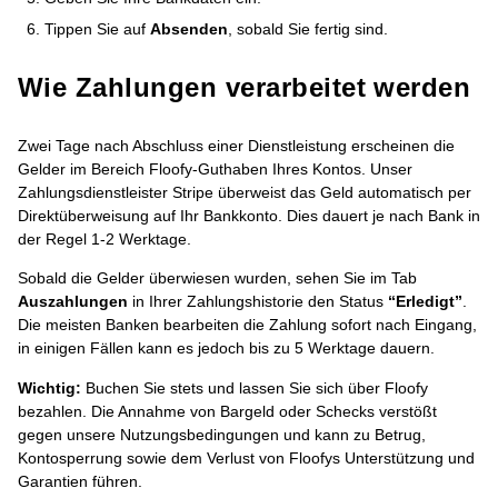
Tippen Sie auf
Absenden
, sobald Sie fertig sind.
Wie Zahlungen verarbeitet werden
Zwei Tage nach Abschluss einer Dienstleistung erscheinen die
Gelder im Bereich Floofy-Guthaben Ihres Kontos. Unser
Zahlungsdienstleister Stripe überweist das Geld automatisch per
Direktüberweisung auf Ihr Bankkonto. Dies dauert je nach Bank in
der Regel 1-2 Werktage.
Sobald die Gelder überwiesen wurden, sehen Sie im Tab
Auszahlungen
in Ihrer Zahlungshistorie den Status
“Erledigt”
.
Die meisten Banken bearbeiten die Zahlung sofort nach Eingang,
in einigen Fällen kann es jedoch bis zu 5 Werktage dauern.
Wichtig:
Buchen Sie stets und lassen Sie sich über Floofy
bezahlen. Die Annahme von Bargeld oder Schecks verstößt
gegen unsere Nutzungsbedingungen und kann zu Betrug,
Kontosperrung sowie dem Verlust von Floofys Unterstützung und
Garantien führen.