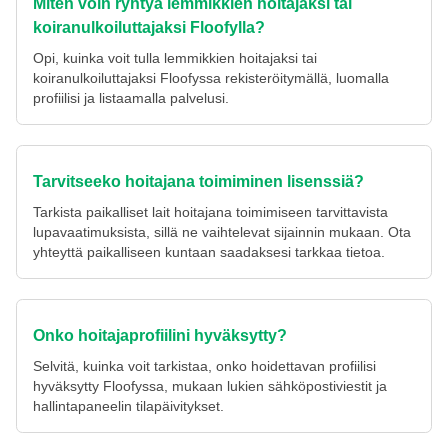
Miten voin ryhtyä lemmikkien hoitajaksi tai
koiranulkoiluttajaksi Floofylla?
Opi, kuinka voit tulla lemmikkien hoitajaksi tai
koiranulkoiluttajaksi Floofyssa rekisteröitymällä, luomalla
profiilisi ja listaamalla palvelusi.
Tarvitseeko hoitajana toimiminen lisenssiä?
Tarkista paikalliset lait hoitajana toimimiseen tarvittavista
lupavaatimuksista, sillä ne vaihtelevat sijainnin mukaan. Ota
yhteyttä paikalliseen kuntaan saadaksesi tarkkaa tietoa.
Onko hoitajaprofiilini hyväksytty?
Selvitä, kuinka voit tarkistaa, onko hoidettavan profiilisi
hyväksytty Floofyssa, mukaan lukien sähköpostiviestit ja
hallintapaneelin tilapäivitykset.