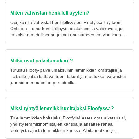
Miten vahvistan henkilöllisyyteni?
Opi, kuinka vahvistat henkilöllisyytesi Floofyssa käyttäen
Onfidota. Lataa henkilöllisyystodistuksesi ja valokuvasi, ja
ratkaise mahdolliset ongelmat onnistuneen vahvistuksen
saavuttamiseksi.
Mitkä ovat palvelumaksut?
Tutustu Floofy-palvelumaksuihin lemmikkien omistajille ja
hoitajille, jotka kattavat tuen, takuut ja muutokset varausten
ja maiden muutosten perusteella.
Miksi ryhtyä lemmikkihuoltajaksi Floofyssa?
Tule lemmikkien hoitajaksi Floofylla! Aseta oma aikataulusi,
yhdisty lemmikinomistajien kanssa ja ansaitse rahaa
vietetystä ajasta lemmikkien kanssa. Aloita matkasi jo
tänään!