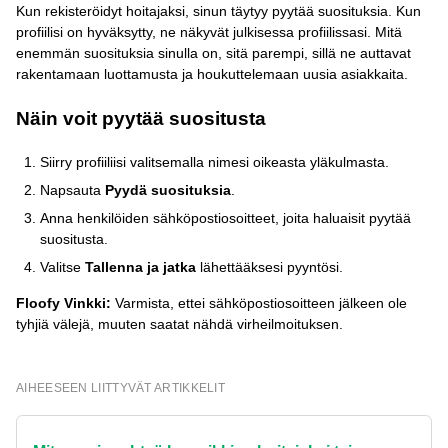
Kun rekisteröidyt hoitajaksi, sinun täytyy pyytää suosituksia. Kun
profiilisi on hyväksytty, ne näkyvät julkisessa profiilissasi. Mitä
enemmän suosituksia sinulla on, sitä parempi, sillä ne auttavat
rakentamaan luottamusta ja houkuttelemaan uusia asiakkaita.
Näin voit pyytää suositusta
Siirry profiiliisi valitsemalla nimesi oikeasta yläkulmasta.
Napsauta
Pyydä suosituksia
.
Anna henkilöiden sähköpostiosoitteet, joita haluaisit pyytää
suositusta.
Valitse
Tallenna ja jatka
lähettääksesi pyyntösi.
Floofy Vinkki:
Varmista, ettei sähköpostiosoitteen jälkeen ole
tyhjiä välejä, muuten saatat nähdä virheilmoituksen.
AIHEESEEN LIITTYVÄT ARTIKKELIT