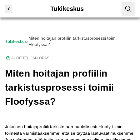
Tukikeskus
Miten hoitajan profiilin tarkistusprosessi toimii
Tukikeskus
›
Floofyssa?
ALOITTELIJAN OPAS
Miten hoitajan profiilin
tarkistusprosessi toimii
Floofyssa?
Jokainen hoitajaprofiili tarkistetaan huolellisesti Floofy-tiimin
toimesta varmistaaksemme, että se täyttää laatuvaatimuksemme.
Jos uskomme, että hoitaja on erinomainen valinta, hyväksymme