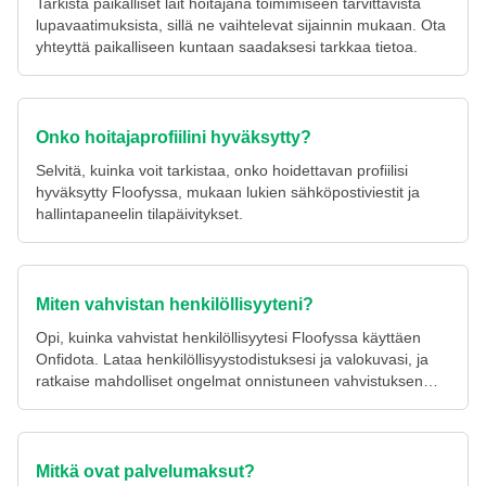
Tarkista paikalliset lait hoitajana toimimiseen tarvittavista
lupavaatimuksista, sillä ne vaihtelevat sijainnin mukaan. Ota
yhteyttä paikalliseen kuntaan saadaksesi tarkkaa tietoa.
Onko hoitajaprofiilini hyväksytty?
Selvitä, kuinka voit tarkistaa, onko hoidettavan profiilisi
hyväksytty Floofyssa, mukaan lukien sähköpostiviestit ja
hallintapaneelin tilapäivitykset.
Miten vahvistan henkilöllisyyteni?
Opi, kuinka vahvistat henkilöllisyytesi Floofyssa käyttäen
Onfidota. Lataa henkilöllisyystodistuksesi ja valokuvasi, ja
ratkaise mahdolliset ongelmat onnistuneen vahvistuksen
saavuttamiseksi.
Mitkä ovat palvelumaksut?