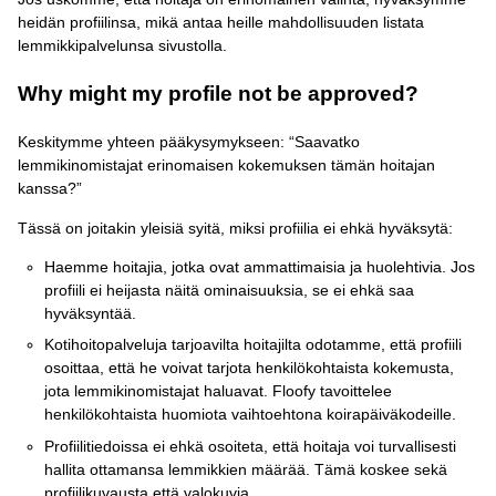
heidän profiilinsa, mikä antaa heille mahdollisuuden listata
lemmikkipalvelunsa sivustolla.
Why might my profile not be approved?
Keskitymme yhteen pääkysymykseen: “Saavatko
lemmikinomistajat erinomaisen kokemuksen tämän hoitajan
kanssa?”
Tässä on joitakin yleisiä syitä, miksi profiilia ei ehkä hyväksytä:
Haemme hoitajia, jotka ovat ammattimaisia ja huolehtivia. Jos
profiili ei heijasta näitä ominaisuuksia, se ei ehkä saa
hyväksyntää.
Kotihoitopalveluja tarjoavilta hoitajilta odotamme, että profiili
osoittaa, että he voivat tarjota henkilökohtaista kokemusta,
jota lemmikinomistajat haluavat. Floofy tavoittelee
henkilökohtaista huomiota vaihtoehtona koirapäiväkodeille.
Profiilitiedoissa ei ehkä osoiteta, että hoitaja voi turvallisesti
hallita ottamansa lemmikkien määrää. Tämä koskee sekä
profiilikuvausta että valokuvia.