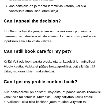
Jos hoitajalla on jo monta lemmikkiä kotona, voi olla
vaarallista ottaa lisää lemmikkejä.
Can I appeal the decision?
Ei. Otamme hyväksymisprosessimme vakavasti ja pyrimme
olemaan perusteellisia alusta alkaen. Tämän vuoksi päätös on
lopullinen eikä sitä voida valittaa.
Can I still book care for my pet?
Kyllä! Voit edelleen varata oleskeluja tai kävelyjä lemmikeillesi
Floofy kautta. Vaikka et pääse hoitajaprofiiliisi, voit silti käyttää
tiliäsi, mukaan lukien maksutietosi.
Can I get my profile content back?
Kun hoitajaprofiili on poistettu käytöstä, et pääse käsiksi lisäämiisi
valokuviin tai tietoihin. Kuitenkin Floofy säilyttää kaikki tietosi
turvallisesti, eikä niitä koskaan jaeta muiden yritysten tai