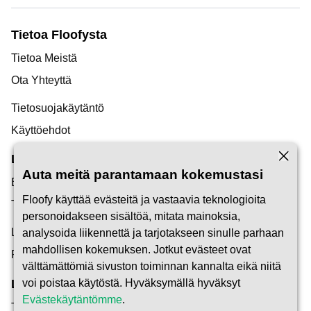
Tietoa Floofysta
Tietoa Meistä
Ota Yhteyttä
Tietosuojakäytäntö
Käyttöehdot
Löytö
Auta meitä parantamaan kokemustasi
Blogimme
Floofy käyttää evästeitä ja vastaavia teknologioita
Tukikeskus
personoidakseen sisältöä, mitata mainoksia,
Löydä Lemmikkienhoitaja
analysoida liikennettä ja tarjotakseen sinulle parhaan
mahdollisen kokemuksen. Jotkut evästeet ovat
Ryhdy Pet Careriksi
välttämättömiä sivuston toiminnan kannalta eikä niitä
Luottamus ja Turvallisuus
voi poistaa käytöstä. Hyväksymällä hyväksyt
Evästekäytäntömme
.
Turvallisuus