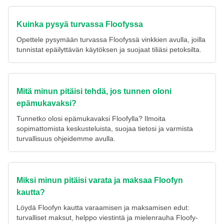
Kuinka pysyä turvassa Floofyssa
Opettele pysymään turvassa Floofyssä vinkkien avulla, joilla
tunnistat epäilyttävän käytöksen ja suojaat tiliäsi petoksilta.
Mitä minun pitäisi tehdä, jos tunnen oloni
epämukavaksi?
Tunnetko olosi epämukavaksi Floofylla? Ilmoita
sopimattomista keskusteluista, suojaa tietosi ja varmista
turvallisuus ohjeidemme avulla.
Miksi minun pitäisi varata ja maksaa Floofyn
kautta?
Löydä Floofyn kautta varaamisen ja maksamisen edut:
turvalliset maksut, helppo viestintä ja mielenrauha Floofy-