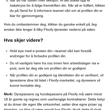
Når du har fullført hver seksjon, vil det dukke opp et
hakekryss for å følge fremdriften din. Når alt er fullført, klikker
du på Send for å informere teamet vårt om at profilen din er
klar for gjennomgang.
Hvis du ombestemmer deg, klikker du ganske enkelt på Jeg
ønsker ikke lenger å tilby Floofy-tjenester nederst på siden.
Hva skjer videre?
Hold øye med e-posten din—teamet vårt kan foreslå
endringer for å forbedre profilen din.
Du vil vanligvis høre fra oss innen fem arbeidsdager via e-
post, som lar deg vite om profilen din er godkjent.
Når profilen din er godkjent og identiteten din er verifisert, vil
tjenestene dine bli listet i Floofy-markedet, og dyreeiere vil
kunne kontakte deg.
Merk:
Dyrepassere og hundepassere på Floofy må være minst
18 år gamle og regnes som uavhengige kontraktører. Dette betyr
at du driver din egen lille virksomhet, setter dine egne priser og
timeplan, og ikke vil være ansatt hos Floofy. Husk dette til skatt.