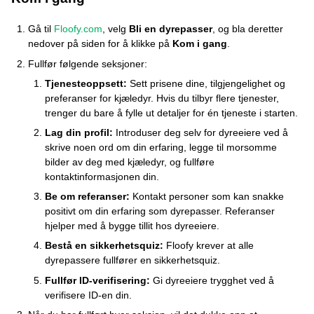
Gå til
Floofy.com
, velg
Bli en dyrepasser
, og bla deretter
nedover på siden for å klikke på
Kom i gang
.
Fullfør følgende seksjoner:
Tjenesteoppsett:
Sett prisene dine, tilgjengelighet og
preferanser for kjæledyr. Hvis du tilbyr flere tjenester,
trenger du bare å fylle ut detaljer for én tjeneste i starten.
Lag din profil:
Introduser deg selv for dyreeiere ved å
skrive noen ord om din erfaring, legge til morsomme
bilder av deg med kjæledyr, og fullføre
kontaktinformasjonen din.
Be om referanser:
Kontakt personer som kan snakke
positivt om din erfaring som dyrepasser. Referanser
hjelper med å bygge tillit hos dyreeiere.
Bestå en sikkerhetsquiz:
Floofy krever at alle
dyrepassere fullfører en sikkerhetsquiz.
Fullfør ID-verifisering:
Gi dyreeiere trygghet ved å
verifisere ID-en din.