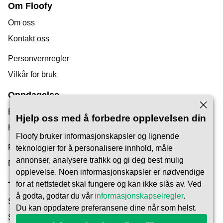
Om Floofy
Om oss
Kontakt oss
Personvernregler
Vilkår for bruk
Oppdagelse
Bloggen vår
Hjelp oss med å forbedre opplevelsen din
Hjelpesenter
Floofy bruker informasjonskapsler og lignende
Finn en dyrepasser
teknologier for å personalisere innhold, måle
annonser, analysere trafikk og gi deg best mulig
Bli Pet Carer
opplevelse. Noen informasjonskapsler er nødvendige
Tillit og Sikkerhet
for at nettstedet skal fungere og kan ikke slås av. Ved
å godta, godtar du vår
informasjonskapselregler
.
Sikkerhet
Du kan oppdatere preferansene dine når som helst.
Slik fungerer det