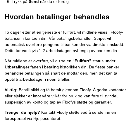
Trykk på
Send
når du er ferdig.
Hvordan betalinger behandles
To dager etter at en tjeneste er fullført, vil midlene vises i Floofy-
balansen i kontoen din. Vår betalingsbehandler, Stripe, vil
automatisk overføre pengene til banken din via direkte innskudd.
Dette tar vanligvis 1-2 arbeidsdager, avhengig av banken din.
Når midlene er overført, vil du se en
“Fullført”
status under
Utbetalinger
fanen i betaling historikken din. De fleste banker
behandler betalingen så snart de mottar den, men det kan ta
opptil 5 arbeidsdager i noen tilfeller.
Viktig:
Bestill alltid og få betalt gjennom Floofy. Å godta kontanter
eller sjekker er imot våre vilkår for bruk og kan føre til svindel,
suspensjon av konto og tap av Floofys støtte og garantier.
Trenger du hjelp?
Kontakt Floofy støtte ved å sende inn en
forespørsel via Hjelpesenteret.