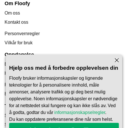
Om Floofy
Om oss
Kontakt oss
Personvernregler
Vilkår for bruk
Oppdagelse
Bloggen vår
Hjelp oss med å forbedre opplevelsen din
Hjelpesenter
Floofy bruker informasjonskapsler og lignende
Finn en dyrepasser
teknologier for å personalisere innhold, måle
annonser, analysere trafikk og gi deg best mulig
Bli Pet Carer
opplevelse. Noen informasjonskapsler er nødvendige
for at nettstedet skal fungere og kan ikke slås av. Ved
Tillit og Sikkerhet
å godta, godtar du vår
informasjonskapselregler
.
Sikkerhet
Du kan oppdatere preferansene dine når som helst.
Slik fungerer det