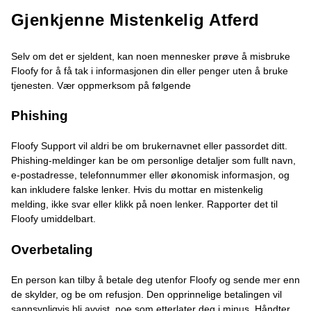
Gjenkjenne Mistenkelig Atferd
Selv om det er sjeldent, kan noen mennesker prøve å misbruke
Floofy for å få tak i informasjonen din eller penger uten å bruke
tjenesten. Vær oppmerksom på følgende
Phishing
Floofy Support vil aldri be om brukernavnet eller passordet ditt.
Phishing-meldinger kan be om personlige detaljer som fullt navn,
e-postadresse, telefonnummer eller økonomisk informasjon, og
kan inkludere falske lenker. Hvis du mottar en mistenkelig
melding, ikke svar eller klikk på noen lenker. Rapporter det til
Floofy umiddelbart.
Overbetaling
En person kan tilby å betale deg utenfor Floofy og sende mer enn
de skylder, og be om refusjon. Den opprinnelige betalingen vil
sannsynligvis bli avvist, noe som etterlater deg i minus. Håndter