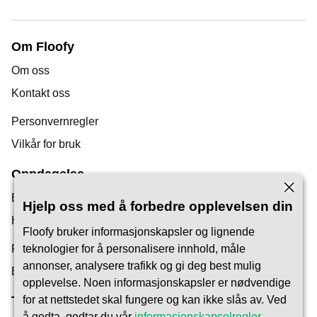
Om Floofy
Om oss
Kontakt oss
Personvernregler
Vilkår for bruk
Oppdagelse
Bloggen vår
Hjelp oss med å forbedre opplevelsen din
Hjelpesenter
Floofy bruker informasjonskapsler og lignende
Finn en dyrepasser
teknologier for å personalisere innhold, måle
annonser, analysere trafikk og gi deg best mulig
Bli Pet Carer
opplevelse. Noen informasjonskapsler er nødvendige
for at nettstedet skal fungere og kan ikke slås av. Ved
Tillit og Sikkerhet
å godta, godtar du vår
informasjonskapselregler
.