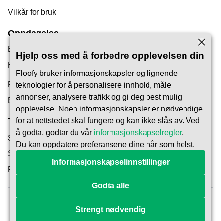
Vilkår for bruk
Oppdagelse
Bloggen vår
Hjelp oss med å forbedre opplevelsen din
Hjelpesenter
Floofy bruker informasjonskapsler og lignende
Finn en dyrepasser
teknologier for å personalisere innhold, måle
annonser, analysere trafikk og gi deg best mulig
Bli Pet Carer
opplevelse. Noen informasjonskapsler er nødvendige
for at nettstedet skal fungere og kan ikke slås av. Ved
Tillit og Sikkerhet
å godta, godtar du vår
informasjonskapselregler
.
Sikkerhet
Du kan oppdatere preferansene dine når som helst.
Slik fungerer det
Informasjonskapselinnstillinger
Reservasjonsbeskyttelse
Godta alle
Strengt nødvendig