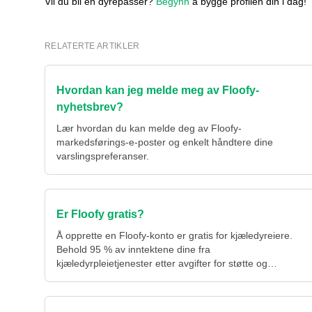
Vil du bli en dyrepasser?
Begynn
å bygge profilen din i dag!
RELATERTE ARTIKLER
Hvordan kan jeg melde meg av Floofy-
nyhetsbrev?
Lær hvordan du kan melde deg av Floofy-
markedsførings-e-poster og enkelt håndtere dine
varslingspreferanser.
Er Floofy gratis?
Å opprette en Floofy-konto er gratis for kjæledyreiere.
Behold 95 % av inntektene dine fra
kjæledyrpleietjenester etter avgifter for støtte og
markedsføring.