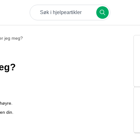
Prøv søkeord som bestillinger, betalinger eller sik
er jeg meg?
meg?
 høyre.
en din.