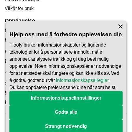
Vilkår for bruk
Oppdagelse
Bloggen vår
Hjelp oss med å forbedre opplevelsen din
Hjelpesenter
Floofy bruker informasjonskapsler og lignende
Finn en dyrepasser
teknologier for å personalisere innhold, måle
annonser, analysere trafikk og gi deg best mulig
Bli Pet Carer
opplevelse. Noen informasjonskapsler er nødvendige
Tillit og Sikkerhet
for at nettstedet skal fungere og kan ikke slås av. Ved
å godta, godtar du vår
informasjonskapselregler
.
Sikkerhet
Du kan oppdatere preferansene dine når som helst.
Slik fungerer det
Informasjonskapselinnstillinger
Reservasjonsbeskyttelse
Godta alle
Strengt nødvendig