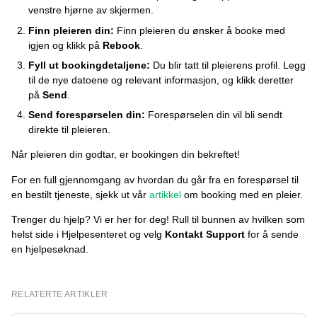
venstre hjørne av skjermen.
Finn pleieren din:
Finn pleieren du ønsker å booke med
igjen og klikk på
Rebook
.
Fyll ut bookingdetaljene:
Du blir tatt til pleierens profil. Legg
til de nye datoene og relevant informasjon, og klikk deretter
på
Send
.
Send forespørselen din:
Forespørselen din vil bli sendt
direkte til pleieren.
Når pleieren din godtar, er bookingen din bekreftet!
For en full gjennomgang av hvordan du går fra en forespørsel til
en bestilt tjeneste, sjekk ut vår
artikkel
om booking med en pleier.
Trenger du hjelp? Vi er her for deg! Rull til bunnen av hvilken som
helst side i Hjelpesenteret og velg
Kontakt Support
for å sende
en hjelpesøknad.
RELATERTE ARTIKLER