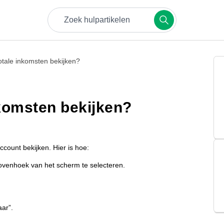
Probeer trefwoorden zoals boekingen, betalingen o
otale inkomsten bekijken?
nkomsten bekijken?
account bekijken. Hier is hoe:
bovenhoek van het scherm te selecteren.
ar”.